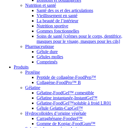
Boissons et boulangeries
Nutrition et santé
Santé des os et des articulations
Vieillissement en santé
La beauté de l’intérieur
Nutrition sportive
Gommes fonctionnelles
Soins de santé [crèmes pour le corps, dentifrice,
masques pour le visage, masques pour les cils]
Pharmaceutique
Gélule dure
Gélules molles
Comprimés
Produits
Protéine
Peptide de collagène-FoodPep™
Collagène-FoodPro™ B
Gélatine
Gélatine-FoodGel™ comestible
Gélatine instantanée-InstantGel™
Gélatine-FoodGel™soluble à froid LR01
Gélule Gelatin-CapGel™
Hydrocolloïdes d’origine végétale
Carraghénane-Foodgel™
Gomme de Konjac-FoodGum™