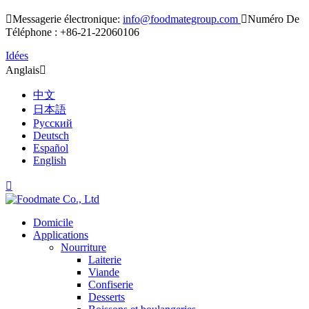

Messagerie électronique:
info@foodmategroup.com

Numéro De
Téléphone : +86-21-22060106
Idées
Anglais

中文
日本語
Русский
Deutsch
Español
English

Domicile
Applications
Nourriture
Laiterie
Viande
Confiserie
Desserts