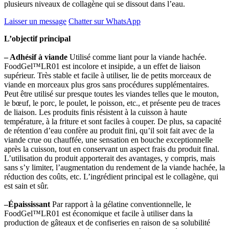
plusieurs niveaux de collagène qui se dissout dans l’eau.
Laisser un message
Chatter sur WhatsApp
L’objectif principal
– Adhésif à viande
Utilisé comme liant pour la viande hachée.
FoodGel™LR01 est incolore et insipide, a un effet de liaison
supérieur. Très stable et facile à utiliser, lie de petits morceaux de
viande en morceaux plus gros sans procédures supplémentaires.
Peut être utilisé sur presque toutes les viandes telles que le mouton,
le bœuf, le porc, le poulet, le poisson, etc., et présente peu de traces
de liaison. Les produits finis résistent à la cuisson à haute
température, à la friture et sont faciles à couper. De plus, sa capacité
de rétention d’eau confère au produit fini, qu’il soit fait avec de la
viande crue ou chauffée, une sensation en bouche exceptionnelle
après la cuisson, tout en conservant un aspect frais du produit final.
L’utilisation du produit apporterait des avantages, y compris, mais
sans s’y limiter, l’augmentation du rendement de la viande hachée, la
réduction des coûts, etc. L’ingrédient principal est le collagène, qui
est sain et sûr.
–Épaississant
Par rapport à la gélatine conventionnelle, le
FoodGel™LR01 est économique et facile à utiliser dans la
production de gâteaux et de confiseries en raison de sa solubilité