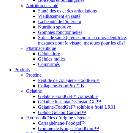
Boissons et boulangeries
Nutrition et santé
Santé des os et des articulations
Vieillissement en santé
La beauté de l’intérieur
Nutrition sportive
Gommes fonctionnelles
Soins de santé [crèmes pour le corps, dentifrice,
masques pour le visage, masques pour les cils]
Pharmaceutique
Gélule dure
Gélules molles
Comprimés
Produits
Protéine
Peptide de collagène-FoodPep™
Collagène-FoodPro™ B
Gélatine
Gélatine-FoodGel™ comestible
Gélatine instantanée-InstantGel™
Gélatine-FoodGel™soluble à froid LR01
Gélule Gelatin-CapGel™
Hydrocolloïdes d’origine végétale
Carraghénane-Foodgel™
Gomme de Konjac-FoodGum™