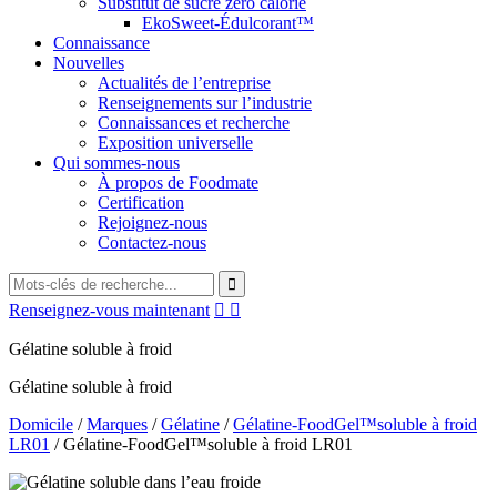
Substitut de sucre zéro calorie
EkoSweet-Édulcorant™
Connaissance
Nouvelles
Actualités de l’entreprise
Renseignements sur l’industrie
Connaissances et recherche
Exposition universelle
Qui sommes-nous
À propos de Foodmate
Certification
Rejoignez-nous
Contactez-nous
Renseignez-vous maintenant


Gélatine soluble à froid
Gélatine soluble à froid
Domicile
/
Marques
/
Gélatine
/
Gélatine-FoodGel™soluble à froid
LR01
/
Gélatine-FoodGel™soluble à froid LR01