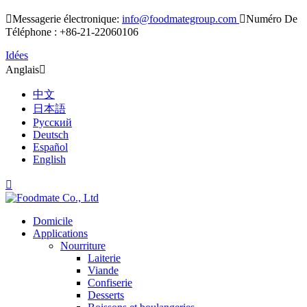

Messagerie électronique:
info@foodmategroup.com

Numéro De
Téléphone : +86-21-22060106
Idées
Anglais

中文
日本語
Русский
Deutsch
Español
English

Domicile
Applications
Nourriture
Laiterie
Viande
Confiserie
Desserts