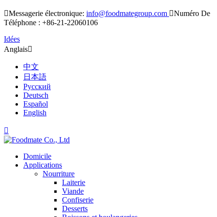

Messagerie électronique:
info@foodmategroup.com

Numéro De
Téléphone : +86-21-22060106
Idées
Anglais

中文
日本語
Русский
Deutsch
Español
English

Domicile
Applications
Nourriture
Laiterie
Viande
Confiserie
Desserts