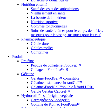
Boissons et boulangeries
Nutrition et santé
Santé des os et des articulations
Vieillissement en santé
La beauté de l’intérieur
Nutrition sportive
Gommes fonctionnelles
Soins de santé [crèmes pour le corps, dentifrice,
masques pour le visage, masques pour les cils]
Pharmaceutique
Gélule dure
Gélules molles
Comprimés
Produits
Protéine
Peptide de collagène-FoodPep™
Collagène-FoodPro™ B
Gélatine
Gélatine-FoodGel™ comestible
Gélatine instantanée-InstantGel™
Gélatine-FoodGel™soluble à froid LR01
Gélule Gelatin-CapGel™
Hydrocolloïdes d’origine végétale
Carraghénane-Foodgel™
Gomme de Konjac-FoodGum™