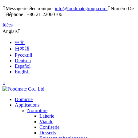

Messagerie électronique:
info@foodmategroup.com

Numéro De
Téléphone : +86-21-22060106
Idées
Anglais

中文
日本語
Русский
Deutsch
Español
English

Domicile
Applications
Nourriture
Laiterie
Viande
Confiserie
Desserts