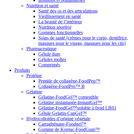
Boissons et boulangeries
Nutrition et santé
Santé des os et des articulations
Vieillissement en santé
La beauté de l’intérieur
Nutrition sportive
Gommes fonctionnelles
Soins de santé [crèmes pour le corps, dentifrice,
masques pour le visage, masques pour les cils]
Pharmaceutique
Gélule dure
Gélules molles
Comprimés
Produits
Protéine
Peptide de collagène-FoodPep™
Collagène-FoodPro™ B
Gélatine
Gélatine-FoodGel™ comestible
Gélatine instantanée-InstantGel™
Gélatine-FoodGel™soluble à froid LR01
Gélule Gelatin-CapGel™
Hydrocolloïdes d’origine végétale
Carraghénane-Foodgel™
Gomme de Konjac-FoodGum™