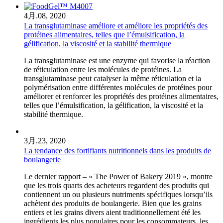
4月.
08, 2020
La transglutaminase améliore et améliore les propriétés des
protéines alimentaires, telles que l’émulsification, la
gélification, la viscosité et la stabilité thermique
La transglutaminase est une enzyme qui favorise la réaction
de réticulation entre les molécules de protéines. La
transglutaminase peut catalyser la même réticulation et la
polymérisation entre différentes molécules de protéines pour
améliorer et renforcer les propriétés des protéines alimentaires,
telles que l’émulsification, la gélification, la viscosité et la
stabilité thermique.
3月.
23, 2020
La tendance des fortifiants nutritionnels dans les produits de
boulangerie
Le dernier rapport – « The Power of Bakery 2019 », montre
que les trois quarts des acheteurs regardent des produits qui
contiennent un ou plusieurs nutriments spécifiques lorsqu’ils
achètent des produits de boulangerie. Bien que les grains
entiers et les grains divers aient traditionnellement été les
ingrédients les plus populaires pour les consommateurs, les