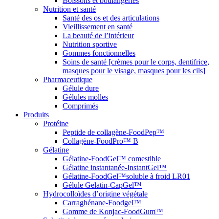
Boissons et boulangeries
Nutrition et santé
Santé des os et des articulations
Vieillissement en santé
La beauté de l’intérieur
Nutrition sportive
Gommes fonctionnelles
Soins de santé [crèmes pour le corps, dentifrice,
masques pour le visage, masques pour les cils]
Pharmaceutique
Gélule dure
Gélules molles
Comprimés
Produits
Protéine
Peptide de collagène-FoodPep™
Collagène-FoodPro™ B
Gélatine
Gélatine-FoodGel™ comestible
Gélatine instantanée-InstantGel™
Gélatine-FoodGel™soluble à froid LR01
Gélule Gelatin-CapGel™
Hydrocolloïdes d’origine végétale
Carraghénane-Foodgel™
Gomme de Konjac-FoodGum™