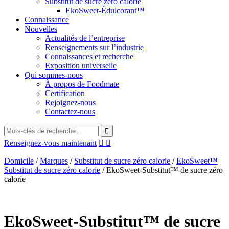
Substitut de sucre zéro calorie
EkoSweet-Édulcorant™
Connaissance
Nouvelles
Actualités de l’entreprise
Renseignements sur l’industrie
Connaissances et recherche
Exposition universelle
Qui sommes-nous
À propos de Foodmate
Certification
Rejoignez-nous
Contactez-nous
Renseignez-vous maintenant


Domicile
/
Marques
/
Substitut de sucre zéro calorie
/
EkoSweet™
Substitut de sucre zéro calorie
/
EkoSweet-Substitut™ de sucre zéro
calorie
EkoSweet-Substitut™ de sucre