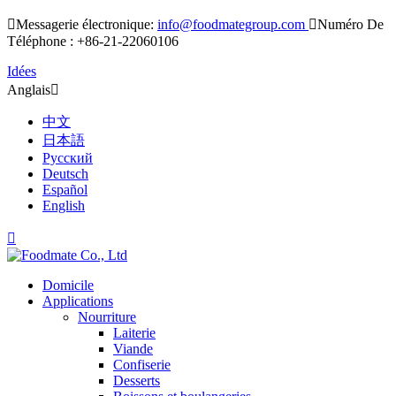

Messagerie électronique:
info@foodmategroup.com

Numéro De
Téléphone : +86-21-22060106
Idées
Anglais

中文
日本語
Русский
Deutsch
Español
English

Domicile
Applications
Nourriture
Laiterie
Viande
Confiserie
Desserts