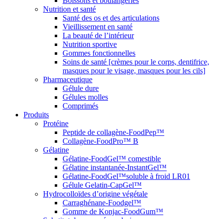
Boissons et boulangeries
Nutrition et santé
Santé des os et des articulations
Vieillissement en santé
La beauté de l’intérieur
Nutrition sportive
Gommes fonctionnelles
Soins de santé [crèmes pour le corps, dentifrice,
masques pour le visage, masques pour les cils]
Pharmaceutique
Gélule dure
Gélules molles
Comprimés
Produits
Protéine
Peptide de collagène-FoodPep™
Collagène-FoodPro™ B
Gélatine
Gélatine-FoodGel™ comestible
Gélatine instantanée-InstantGel™
Gélatine-FoodGel™soluble à froid LR01
Gélule Gelatin-CapGel™
Hydrocolloïdes d’origine végétale
Carraghénane-Foodgel™
Gomme de Konjac-FoodGum™