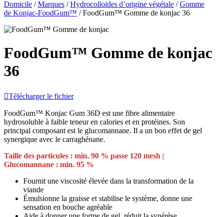
Domicile
/
Marques
/
Hydrocolloïdes d’origine végétale
/
Gomme
de Konjac-FoodGum™
/
FoodGum™ Gomme de konjac 36
FoodGum™ Gomme de konjac
36

Télécharger le fichier
FoodGum™ Konjac Gum 36D est une fibre alimentaire
hydrosoluble à faible teneur en calories et en protéines. Son
principal composant est le glucomannane. Il a un bon effet de gel
synergique avec le carraghénane.
Taille des particules : min. 90 % passe 120 mesh |
Glucomannane : min. 95 %
Fournit une viscosité élevée dans la transformation de la
viande
Émulsionne la graisse et stabilise le système, donne une
sensation en bouche agréable
Aide à donner une forme de gel, réduit la synérèse