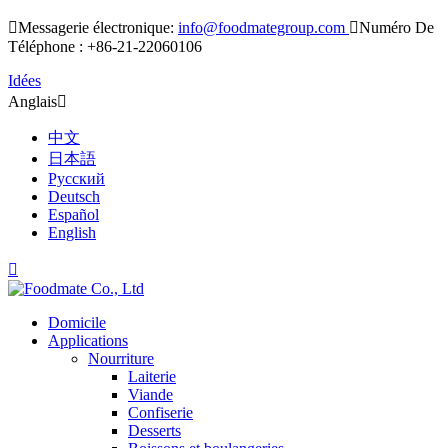

Messagerie électronique:
info@foodmategroup.com

Numéro De
Téléphone : +86-21-22060106
Idées
Anglais

中文
日本語
Русский
Deutsch
Español
English

Domicile
Applications
Nourriture
Laiterie
Viande
Confiserie
Desserts