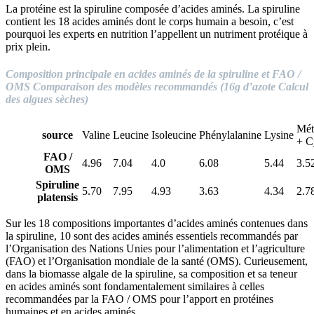
La protéine est la spiruline composée d’acides aminés. La spiruline
contient les 18 acides aminés dont le corps humain a besoin, c’est
pourquoi les experts en nutrition l’appellent un nutriment protéique à
prix plein.
Composition principale en acides aminés de la spiruline et FAO /
OMS
Comparaison des modèles recommandés (16g d’azote Calcul
des algues sèches)
Mét
source
Valine
Leucine
Isoleucine
Phénylalanine
Lysine
+ C
FAO /
4.96
7.04
4.0
6.08
5.44
3.5
OMS
Spiruline
5.70
7.95
4.93
3.63
4.34
2.7
platensis
Sur les 18 compositions importantes d’acides aminés contenues dans
la spiruline, 10 sont des acides aminés essentiels recommandés par
l’Organisation des Nations Unies pour l’alimentation et l’agriculture
(FAO) et l’Organisation mondiale de la santé (OMS). Curieusement,
dans la biomasse algale de la spiruline, sa composition et sa teneur
en acides aminés sont fondamentalement similaires à celles
recommandées par la FAO / OMS pour l’apport en protéines
humaines et en acides aminés.