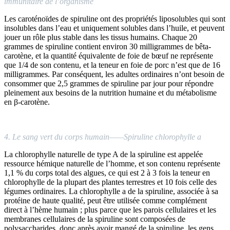
immunitaire de l’organisme
Les caroténoïdes de spiruline ont des propriétés liposolubles qui sont
insolubles dans l’eau et uniquement solubles dans l’huile, et peuvent
jouer un rôle plus stable dans les tissus humains. Chaque 20
grammes de spiruline contient environ 30 milligrammes de bêta-
carotène, et la quantité équivalente de foie de bœuf ne représente
que 1/4 de son contenu, et la teneur en foie de porc n’est que de 16
milligrammes. Par conséquent, les adultes ordinaires n’ont besoin de
consommer que 2,5 grammes de spiruline par jour pour répondre
pleinement aux besoins de la nutrition humaine et du métabolisme
en β-carotène.
4. Le sang vert du corps humain——Spiruline chlorophylle a
La chlorophylle naturelle de type A de la spiruline est appelée
ressource hémique naturelle de l’homme, et son contenu représente
1,1 % du corps total des algues, ce qui est 2 à 3 fois la teneur en
chlorophylle de la plupart des plantes terrestres et 10 fois celle des
légumes ordinaires. La chlorophylle a de la spiruline, associée à sa
protéine de haute qualité, peut être utilisée comme complément
direct à l’hème humain ; plus parce que les parois cellulaires et les
membranes cellulaires de la spiruline sont composées de
polysaccharides, donc après avoir mangé de la spiruline, les gens