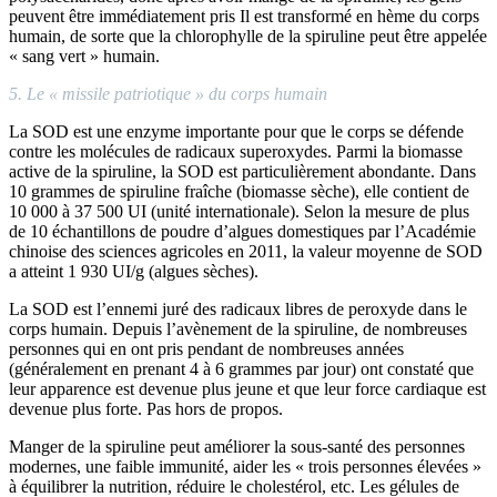
peuvent être immédiatement pris Il est transformé en hème du corps
humain, de sorte que la chlorophylle de la spiruline peut être appelée
« sang vert » humain.
5. Le « missile patriotique » du corps humain
La SOD est une enzyme importante pour que le corps se défende
contre les molécules de radicaux superoxydes. Parmi la biomasse
active de la spiruline, la SOD est particulièrement abondante. Dans
10 grammes de spiruline fraîche (biomasse sèche), elle contient de
10 000 à 37 500 UI (unité internationale). Selon la mesure de plus
de 10 échantillons de poudre d’algues domestiques par l’Académie
chinoise des sciences agricoles en 2011, la valeur moyenne de SOD
a atteint 1 930 UI/g (algues sèches).
La SOD est l’ennemi juré des radicaux libres de peroxyde dans le
corps humain. Depuis l’avènement de la spiruline, de nombreuses
personnes qui en ont pris pendant de nombreuses années
(généralement en prenant 4 à 6 grammes par jour) ont constaté que
leur apparence est devenue plus jeune et que leur force cardiaque est
devenue plus forte. Pas hors de propos.
Manger de la spiruline peut améliorer la sous-santé des personnes
modernes, une faible immunité, aider les « trois personnes élevées »
à équilibrer la nutrition, réduire le cholestérol, etc. Les gélules de