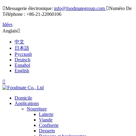

Messagerie électronique:
info@foodmategroup.com

Numéro De
Téléphone : +86-21-22060106
Idées
Anglais

中文
日本語
Русский
Deutsch
Español
English

Domicile
Applications
Nourriture
Laiterie
Viande
Confiserie
Desserts