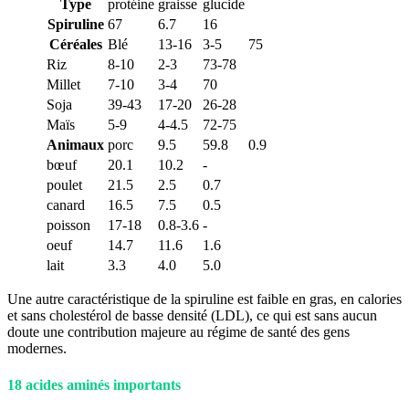
Type
protéine
graisse
glucide
Spiruline
67
6.7
16
Céréales
Blé
13-16
3-5
75
Riz
8-10
2-3
73-78
Millet
7-10
3-4
70
Soja
39-43
17-20
26-28
Maïs
5-9
4-4.5
72-75
Animaux
porc
9.5
59.8
0.9
bœuf
20.1
10.2
-
poulet
21.5
2.5
0.7
canard
16.5
7.5
0.5
poisson
17-18
0.8-3.6
-
oeuf
14.7
11.6
1.6
lait
3.3
4.0
5.0
Une autre caractéristique de la spiruline est faible en gras, en calories
et sans cholestérol de basse densité (LDL), ce qui est sans aucun
doute une contribution majeure au régime de santé des gens
modernes.
18 acides aminés importants