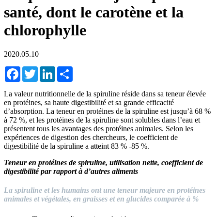
santé, dont le carotène et la
chlorophylle
2020.05.10
Facebook
Twitter
LinkedIn
Share
La valeur nutritionnelle de la spiruline réside dans sa teneur élevée
en protéines, sa haute digestibilité et sa grande efficacité
d’absorption. La teneur en protéines de la spiruline est jusqu’à 68 %
à 72 %, et les protéines de la spiruline sont solubles dans l’eau et
présentent tous les avantages des protéines animales. Selon les
expériences de digestion des chercheurs, le coefficient de
digestibilité de la spiruline a atteint 83 % -85 %.
Teneur en protéines de spiruline, utilisation nette, coefficient de
digestibilité par rapport à d’autres aliments
La spiruline et les humains ont une teneur majeure en protéines
animales et végétales, en graisses et en glucides comparée à %