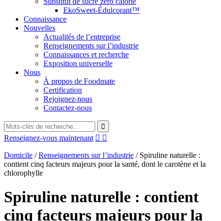
Substitut de sucre zéro calorie
EkoSweet-Édulcorant™
Connaissance
Nouvelles
Actualités de l’entreprise
Renseignements sur l’industrie
Connaissances et recherche
Exposition universelle
Nous
À propos de Foodmate
Certification
Rejoignez-nous
Contactez-nous
Renseignez-vous maintenant


Domicile
/
Renseignements sur l’industrie
/
Spiruline naturelle :
contient cinq facteurs majeurs pour la santé, dont le carotène et la
chlorophylle
Spiruline naturelle : contient
cinq facteurs majeurs pour la