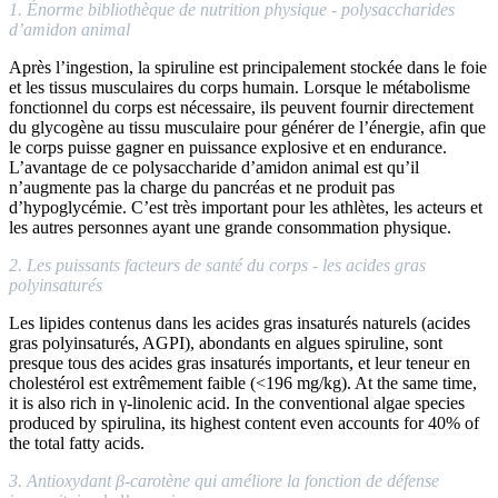
1. Énorme bibliothèque de nutrition physique - polysaccharides
d’amidon animal
Après l’ingestion, la spiruline est principalement stockée dans le foie
et les tissus musculaires du corps humain. Lorsque le métabolisme
fonctionnel du corps est nécessaire, ils peuvent fournir directement
du glycogène au tissu musculaire pour générer de l’énergie, afin que
le corps puisse gagner en puissance explosive et en endurance.
L’avantage de ce polysaccharide d’amidon animal est qu’il
n’augmente pas la charge du pancréas et ne produit pas
d’hypoglycémie. C’est très important pour les athlètes, les acteurs et
les autres personnes ayant une grande consommation physique.
2. Les puissants facteurs de santé du corps - les acides gras
polyinsaturés
Les lipides contenus dans les acides gras insaturés naturels (acides
gras polyinsaturés, AGPI), abondants en algues spiruline, sont
presque tous des acides gras insaturés importants, et leur teneur en
cholestérol est extrêmement faible (<196 mg/kg). At the same time,
it is also rich in γ-linolenic acid. In the conventional algae species
produced by spirulina, its highest content even accounts for 40% of
the total fatty acids.
3. Antioxydant β-carotène qui améliore la fonction de défense