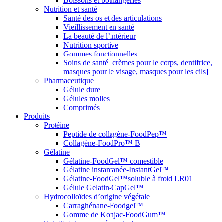
Boissons et boulangeries
Nutrition et santé
Santé des os et des articulations
Vieillissement en santé
La beauté de l’intérieur
Nutrition sportive
Gommes fonctionnelles
Soins de santé [crèmes pour le corps, dentifrice,
masques pour le visage, masques pour les cils]
Pharmaceutique
Gélule dure
Gélules molles
Comprimés
Produits
Protéine
Peptide de collagène-FoodPep™
Collagène-FoodPro™ B
Gélatine
Gélatine-FoodGel™ comestible
Gélatine instantanée-InstantGel™
Gélatine-FoodGel™soluble à froid LR01
Gélule Gelatin-CapGel™
Hydrocolloïdes d’origine végétale
Carraghénane-Foodgel™
Gomme de Konjac-FoodGum™